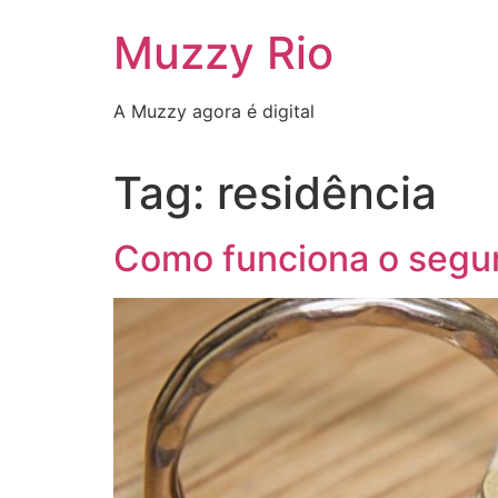
Ir
Muzzy Rio
para
o
conteúdo
A Muzzy agora é digital
Tag:
residência
Como funciona o segur